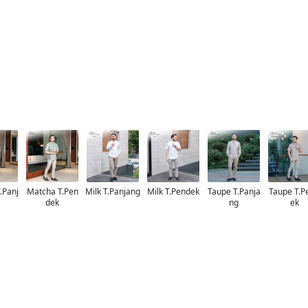
.Panj
Matcha T.Pen
Milk T.Panjang
Milk T.Pendek
Taupe T.Panja
Taupe T.P
dek
ng
ek