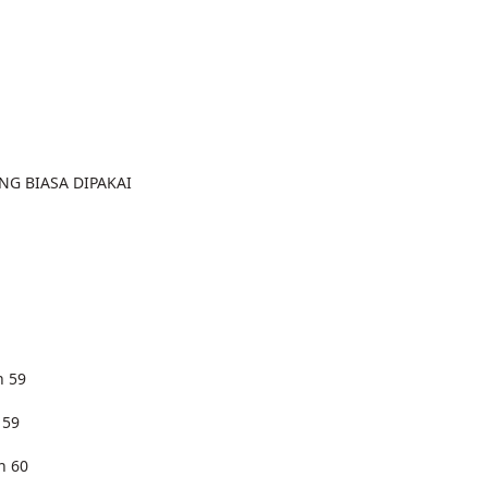
NG BIASA DIPAKAI
n 59
 59
n 60