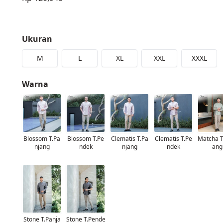
Ukuran
M
L
XL
XXL
XXXL
Warna
Blossom T.Pa
Blossom T.Pe
Clematis T.Pa
Clematis T.Pe
Matcha T
njang
ndek
njang
ndek
ang
Stone T.Panja
Stone T.Pende