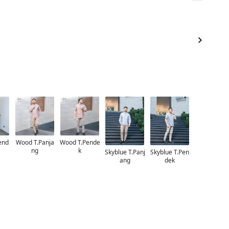
end
Wood T.Panja
Wood T.Pende
ng
k
Skyblue T.Panj
Skyblue T.Pen
ang
dek