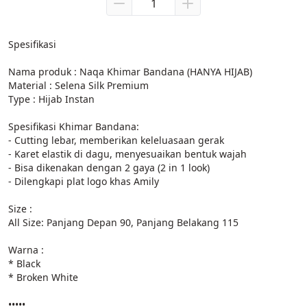
Spesifikasi

Nama produk : Naqa Khimar Bandana (HANYA HIJAB)

Material : Selena Silk Premium

Type : Hijab Instan

Spesifikasi Khimar Bandana:

- Cutting lebar, memberikan keleluasaan gerak

- Karet elastik di dagu, menyesuaikan bentuk wajah

- Bisa dikenakan dengan 2 gaya (2 in 1 look)

- Dilengkapi plat logo khas Amily

Size :

All Size: Panjang Depan 90, Panjang Belakang 115

Warna :

* Black

* Broken White

•••••
