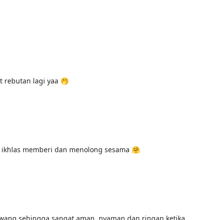
t rebutan lagi yaa 🤭
ng ikhlas memberi dan menolong sesama 🤗
erawang sehingga sangat aman, nyaman dan ringan ketika 