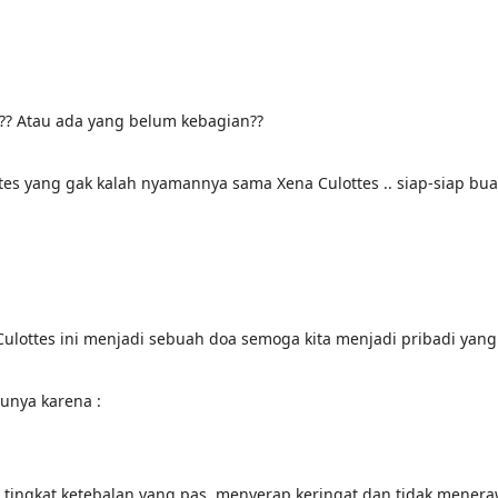
?? Atau ada yang belum kebagian??
tes yang gak kalah nyamannya sama Xena Culottes .. siap-siap bua
Culottes ini menjadi sebuah doa semoga kita menjadi pribadi ya
punya karena :
tch, tingkat ketebalan yang pas, menyerap keringat dan tidak men